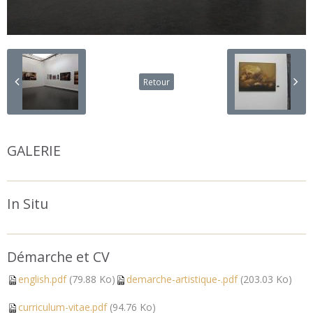
Retour
GALERIE
In Situ
Démarche et CV
english.pdf
(79.88 Ko)
demarche-artistique-.pdf
(203.03 Ko)
curriculum-vitae.pdf
(94.76 Ko)