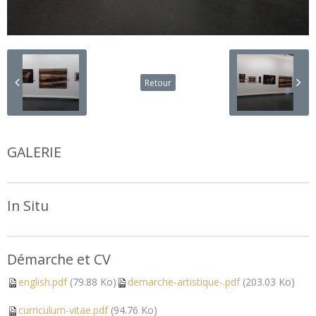
Retour
GALERIE
In Situ
Démarche et CV
english.pdf
(79.88 Ko)
demarche-artistique-.pdf
(203.03 Ko)
curriculum-vitae.pdf
(94.76 Ko)